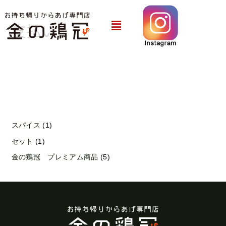
内
1
1
5
容
メ
個
個
個
支払い
ニ
を
の
の
の
ュ
ス
商
商
商
ー
キ
品
品
品
ッ
プ
スパイス
1
セット
1
金の鶏冠 プレミアム商品
5