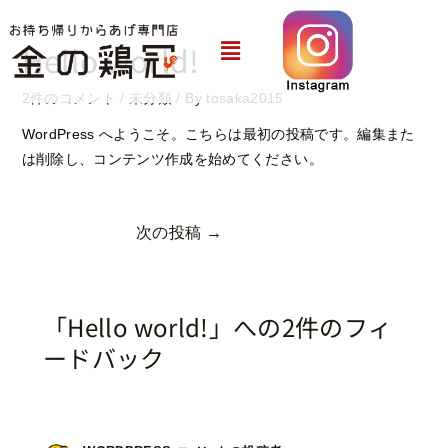
内
Post
容
navigation
メ
Hello world!
ニ
を
ュ
ス
2件のコメント
/
未分類
/ By
tosaka2015
ー
キ
WordPress へようこそ。こちらは最初の投稿です。編集また
ッ
は削除し、コンテンツ作成を始めてください。
プ
次の投稿
→
「Hello world!」への2件のフィ
ードバック